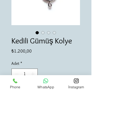
Kedili Gümüş Kolye
Fiyat
₺1.200,00
Adet
*
Phone
WhatsApp
İnstagram
Sepete Ekle
Hemen Satın Al
Gümüş hem psikolojik hem de fiziksel