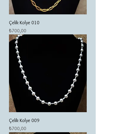
Çelik Kolye 010
Fiyat
₺700,00
Çelik Kolye 009
Fiyat
₺700,00