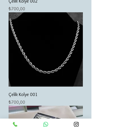
Çelik Kolye 002
Fiyat
₺700,00
Çelik Kolye 001
Fiyat
₺700,00