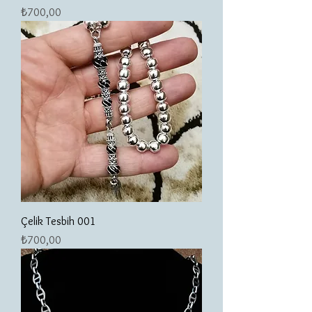
Fiyat
₺700,00
Çelik Tesbih 001
Fiyat
₺700,00