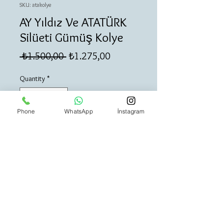
SKU: atakolye
AY Yıldız Ve ATATÜRK
Silüeti Gümüş Kolye
Regular
Sale
 ₺1.500,00 
₺1.275,00
Price
Price
Quantity
*
Phone
WhatsApp
İnstagram
Add to Cart
Buy Now
925 ayar gümüş kolye.