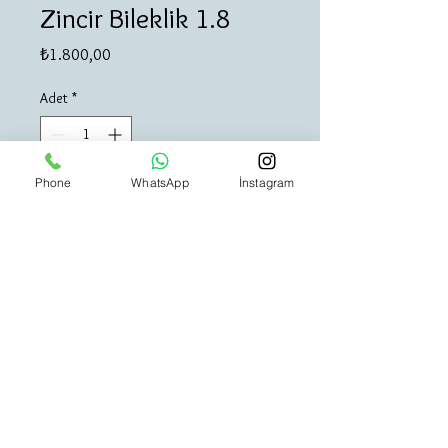
Zincir Bileklik 1.8
Fiyat
₺1.800,00
Adet
*
Phone
WhatsApp
İnstagram
Sepete Ekle
Hemen Satın Al
925 Ayar Gümüş Bileklik 1.80 gr 